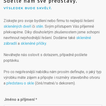
Sdělte nám své představy.
VÝSLEDEK BUDE SKVĚLÝ.
Získejte pro svoje bydlení nebo firmu to nejlepší řešení
skleněných dveří
či
stěn
. Svým přístupem Vás příjemně
překvapíme. Díky dlouholetým zkušenostem jsme schopni
navrhnout nejvhodnější řešení. Dodáme také
skleněné
zábradlí
a
skleněné příčky
.
Neváhejte nás oslovit s dotazem, případně pošlete
poptávku.
Pro co nejpřesnější nabídku nám prosím definujte, o jaký typ
výrobku máte zájem a připojte i rozměry stavebního otvoru
a
představu o skle
(čiré/matné/s dekorem).
Jméno a příjmení *