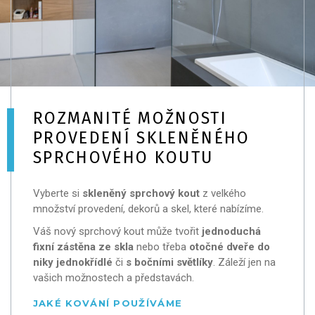
ROZMANITÉ MOŽNOSTI
PROVEDENÍ SKLENĚNÉHO
SPRCHOVÉHO KOUTU
Vyberte si
skleněný sprchový kout
z velkého
množství provedení, dekorů a skel, které nabízíme.
Váš nový sprchový kout může tvořit
jednoduchá
fixní zástěna ze skla
nebo třeba
otočné dveře do
niky jednokřídlé
či
s bočními světlíky
. Záleží jen na
vašich možnostech a představách.
JAKÉ KOVÁNÍ POUŽÍVÁME