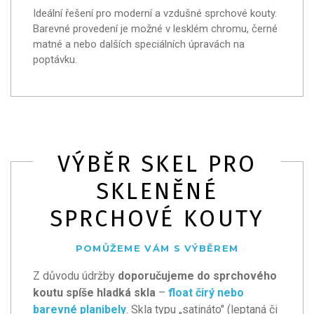
Ideální řešení pro moderní a vzdušné sprchové kouty.
Barevné provedení je možné v lesklém chromu, černé
matné a nebo dalších speciálních úpravách na
poptávku.
VÝBĚR SKEL PRO
SKLENĚNÉ
SPRCHOVÉ KOUTY
POMŮŽEME VÁM S VÝBĚREM
Z důvodu údržby
doporučujeme do sprchového
koutu spíše hladká skla
–
float čirý nebo
barevné planibely
. Skla typu „satináto" (leptaná či