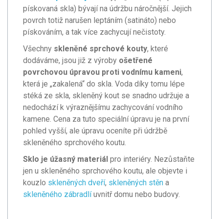
pískovaná skla) bývají na údržbu náročnější. Jejich
povrch totiž narušen leptáním (satináto) nebo
pískováním, a tak více zachycují nečistoty.
Všechny
skleněné sprchové kouty
, které
dodáváme, jsou již z výroby
ošetřené
povrchovou úpravou proti vodnímu kameni
,
která je „zakalená“ do skla. Voda díky tomu lépe
stéká ze skla, skleněný kout se snadno udržuje a
nedochází k výraznějšímu zachycování vodního
kamene. Cena za tuto speciální úpravu je na první
pohled vyšší, ale úpravu oceníte při údržbě
skleněného sprchového koutu.
Sklo je úžasný materiál
pro interiéry. Nezůstaňte
jen u skleněného sprchového koutu, ale objevte i
kouzlo
skleněných dveří
,
skleněných stěn
a
skleněného zábradlí
uvnitř domu nebo budovy.