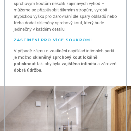
sprchovým koutům několik zajímavých výhod –
můžeme se přizpůsobit šikmým stropům, vyrobit
atypickou výšku pro zarovnání dle spáry obkladů nebo
třeba dodat skleněný sprchový kout, který bude
jedinečný v každém detailu.
ZASTÍNĚNÍ PRO VÍCE SOUKROMÍ
V případě zájmu o zastínění například intimních partií
je možno
skleněný sprchový kout lokálně
potisknout
tak, aby byla
zajištěna intimita
a zároveň
dobrá údržba
.