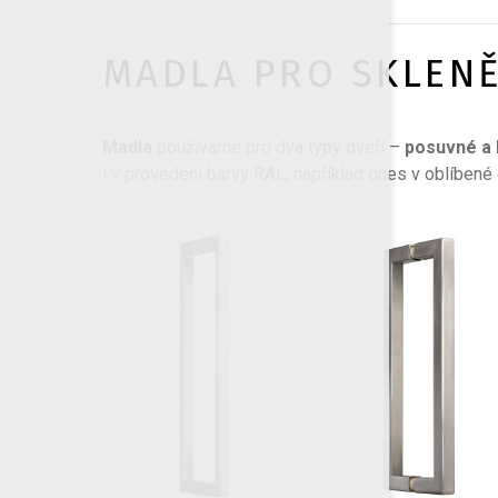
MADLA PRO SKLEN
Madla
používáme pro dva typy dveří –
posuvné a 
i v provedení barvy RAL, například dnes v oblíbené 