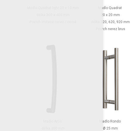
Madlo Quadrat light
20 x 10 mm
Madlo Quadrat
délka 300 a 400 mm
20 x 20 mm
Povrch imitace nerez / černá
délka 320, 620,
920 mm
Povrch nerez brus
Madlo Rondo
Madlo Arco
ø
25 mm
délka 300 mm