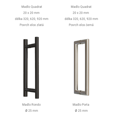
Madlo Quadrat
Madlo Quadrat
20 x 20 mm
20 x 20 mm
délka 320, 620,
920 mm
délka 320, 620,
920 mm
Povrch elox zlatá
Povrch elox černá
Madlo Rondo
Madlo Porta
ø
ø
25 mm
25 mm