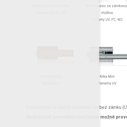
Klika Rondo bez zámku
Klika Classic se zámkovo
Varianty UV, PZ, WC
vložkou
Varianty UV, PZ, WC
Klika Maximal
Klika Mini
Varianta UV
Varianta UV
U většiny klik je možné provedení jak bez zámku 
V
yobrazené provedení není jediné možné provede