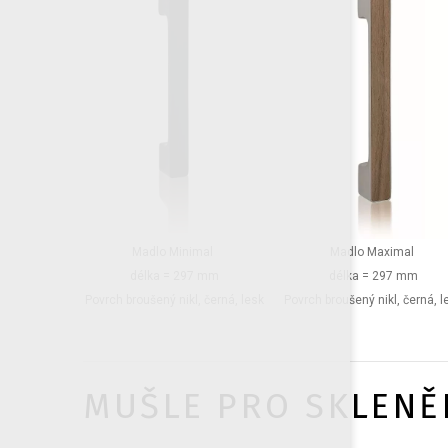
Madlo Minimal
Madlo Maximal
délka = 297 mm
délka = 297 mm
Povrch broušený nikl, černá, lesk
Povrch broušený nikl, černá, l
MUŠLE PRO SKLENĚ