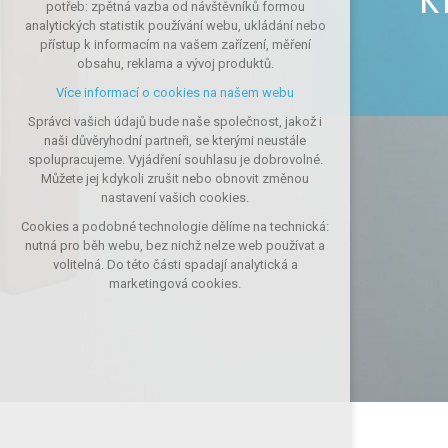
K
potřeb: zpětná vazba od návštěvníků formou
udržení kontextu stránek (session): případná
analytických statistik používání webu, ukládání nebo
přihlášení, volby jazyka, apod.
přístup k informacím na vašem zařízení, měření
obsahu, reklama a vývoj produktů.
Volitelná cookies
Více informací o cookies na našem webu
analytická pro anonymizované vyhodnocení
návštěvnosti
Správci vašich údajů bude naše společnost, jakož i
marketingová cookies (Google, Seznam,
naši důvěryhodní partneři, se kterými neustále
Facebook)
spolupracujeme. Vyjádření souhlasu je dobrovolné.
Můžete jej kdykoli zrušit nebo obnovit změnou
Více informací o cookies na našem webu
nastavení vašich cookies.
PŘIJMOUT VŠECHNY COOKIES
Cookies a podobné technologie dělíme na technická:
nutná pro běh webu, bez nichž nelze web používat a
volitelná. Do této části spadají analytická a
ODMÍTNOUT VOLITELNÁ
marketingová cookies.