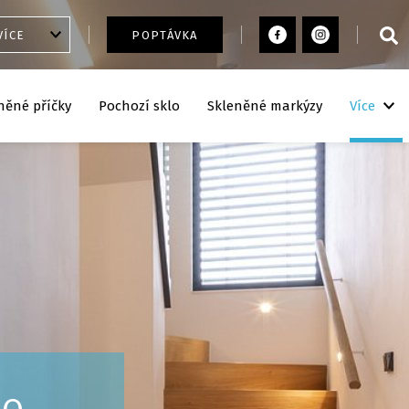
VÍCE
POPTÁVKA
něné příčky
Pochozí sklo
Skleněné markýzy
Více