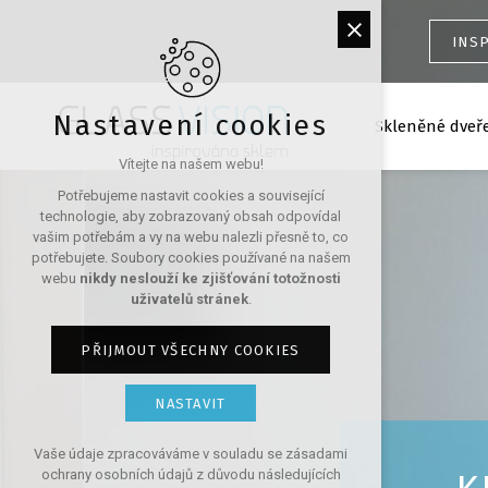
INSP
Nastavení cookies
Skleněné dveř
Vítejte na našem webu!
Potřebujeme nastavit cookies a související
technologie, aby zobrazovaný obsah odpovídal
vašim potřebám a vy na webu nalezli přesně to, co
potřebujete. Soubory cookies používané na našem
webu
nikdy neslouží ke zjišťování totožnosti
uživatelů stránek
.
PŘIJMOUT VŠECHNY COOKIES
NASTAVIT
Technická cookies
Vaše údaje zpracováváme v souladu se zásadami
ochrany osobních údajů z důvodu následujících
nutná pro provozování webu