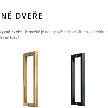
ĚNÉ DVEŘE
kyvné dveře
. Je možné je designově ladit ke klikám v interiér
černé barvě.