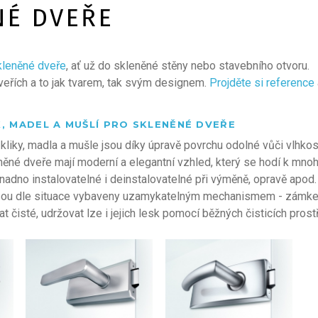
NÉ DVEŘE
kleněné dveře
, ať už do skleněné stěny nebo stavebního otvoru.
dveřích a to jak tvarem, tak svým designem.
Projděte si reference
, MADEL A MUŠLÍ PRO SKLENĚNÉ DVEŘE
kliky, madla a mušle jsou díky úpravě povrchu odolné vůči vlhkosti
ěné dveře mají moderní a elegantní vzhled, který se hodí k mnoh
snadno instalovatelné i deinstalovatelné při výměně, opravě apod.
sou dle situace vybaveny uzamykatelným mechanismem - zámkem,
 čisté, udržovat lze i jejich lesk pomocí běžných čisticích prost