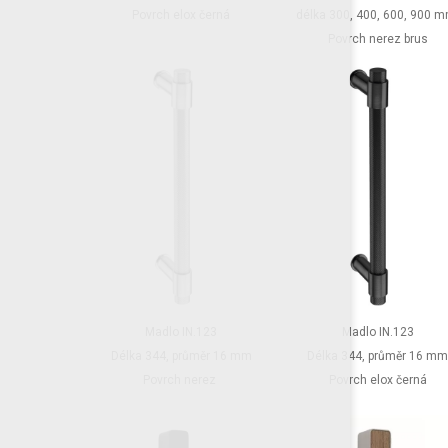
délka 300, 400, 600, 900 
Povrch elox černá
Povrch nerez brus
Madlo IN.123
Madlo IN.123
Délka 344, průměr 16 mm
Délka 344, průměr 16 m
Povrch nerez
Povrch elox černá