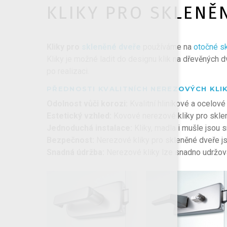
KLIKY PRO SKLENĚ
Kliky pro
skleněné dveře
používáme na
otočné s
Kliky je možné ladit do designu klik na dřevěných 
po realizaci.
PŘEDNOSTI KVALITNÍCH NEREZOVÝCH KLIK
Odolnost vůči korozi:
Kvalitní hliníkové a ocelové 
Estetický vzhled:
Kovové nerezové kliky pro sklen
Jednoduchá instalace:
Kliky, madla i mušle jsou 
Bezpečnost:
Nerezové kliky pro skleněné dveře j
Snadná údržba:
Nerezové kliky lze snadno udržovat