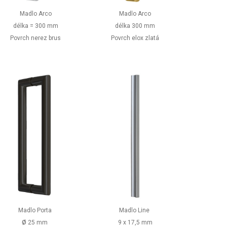
Madlo Arco
Madlo Arco
délka = 300 mm
délka 300 mm
Povrch nerez brus
Povrch elox zlatá
Madlo Porta
Madlo Line
ø
25 mm
9 x 17,5 mm