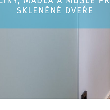
LIKY, MADLA A MUŠLE P
SKLENĚNÉ DVEŘE