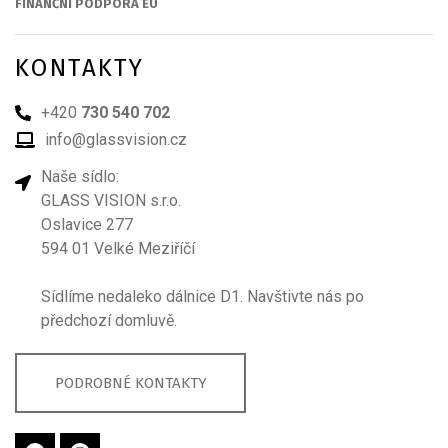
FINANČNÍ PODPORA EU
KONTAKTY
+420
730 540 702
info@glassvision.cz
Naše sídlo:
GLASS VISION s.r.o.
Oslavice 277
594 01 Velké Meziříčí
Sídlíme nedaleko dálnice D1. Navštivte nás po
předchozí domluvě.
PODROBNÉ KONTAKTY