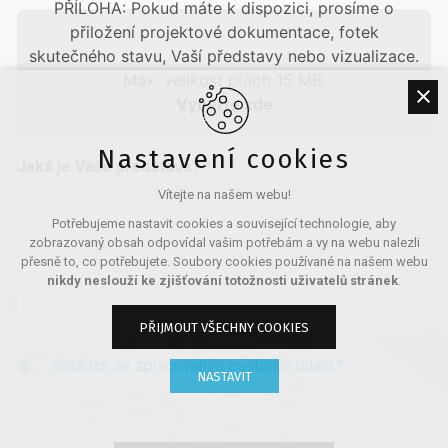
PŘÍLOHA: Pokud máte k dispozici, prosíme o
přiložení projektové dokumentace, fotek
skutečného stavu, Vaší představy nebo vizualizace.
Max. velikost příloh 15 MB.
Vyberte zde
Nastavení cookies
Jaká je Vaše představa? *
Vítejte na našem webu!
Potřebujeme nastavit cookies a související technologie, aby
zobrazovaný obsah odpovídal vašim potřebám a vy na webu nalezli
přesně to, co potřebujete. Soubory cookies používané na našem webu
nikdy neslouží ke zjišťování totožnosti uživatelů stránek
.
PŘIJMOUT VŠECHNY COOKIES
Souhlas se zpracováním osobních údajů *
NASTAVIT
Technická cookies
nutná pro provozování webu