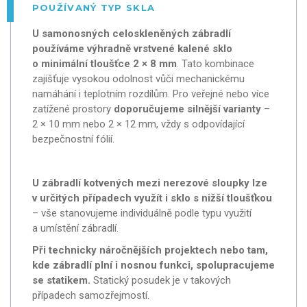
POUŽÍVANÝ TYP SKLA
U samonosných celoskleněných zábradlí
používáme výhradně vrstvené kalené sklo
o minimální tloušťce 2 × 8 mm
. Tato kombinace
zajišťuje vysokou odolnost vůči mechanickému
namáhání i teplotním rozdílům. Pro veřejné nebo více
zatížené prostory
doporučujeme silnější varianty
–
2 × 10 mm nebo 2 × 12 mm, vždy s odpovídající
bezpečnostní fólií.
U zábradlí kotvených mezi nerezové sloupky lze
v určitých případech využít i sklo s nižší tloušťkou
– vše stanovujeme individuálně podle typu využití
a umístění zábradlí.
Při technicky náročnějších projektech nebo tam,
kde zábradlí plní i nosnou funkci, spolupracujeme
se statikem.
Statický posudek je v takových
případech samozřejmostí.