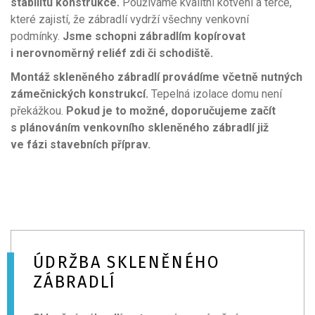
stabilitu konstrukce.
Používáme kvalitní kotvení a terče,
které zajistí, že zábradlí vydrží všechny venkovní
podmínky.
Jsme schopni zábradlím kopírovat
i nerovnoměrný reliéf zdi či schodiště.
Montáž skleněného zábradlí provádíme včetně nutných
zámečnických konstrukcí.
Tepelná izolace domu není
překážkou.
Pokud je to možné, doporučujeme začít
s plánováním venkovního skleněného zábradlí již
ve fázi stavebních příprav.
ÚDRŽBA SKLENĚNÉHO
ZÁBRADLÍ