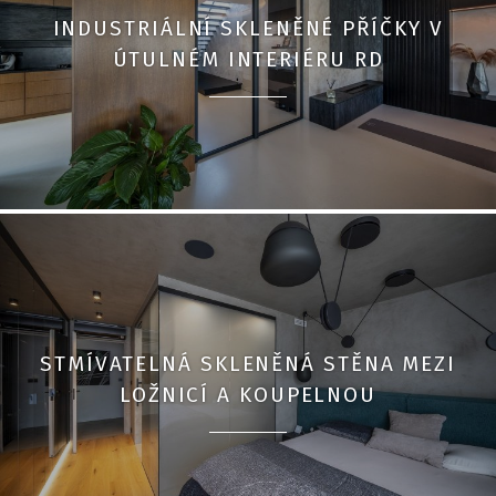
INDUSTRIÁLNÍ SKLENĚNÉ PŘÍČKY V
ÚTULNÉM INTERIÉRU RD
STMÍVATELNÁ SKLENĚNÁ STĚNA MEZI
LOŽNICÍ A KOUPELNOU