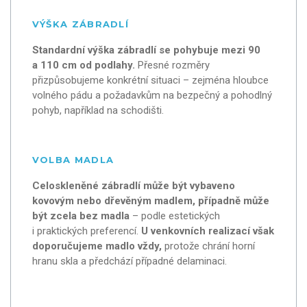
VÝŠKA ZÁBRADLÍ
Standardní výška zábradlí se pohybuje mezi 90
a 110 cm od podlahy.
Přesné rozměry
přizpůsobujeme konkrétní situaci – zejména hloubce
volného pádu a požadavkům na bezpečný a pohodlný
pohyb, například na schodišti.
VOLBA MADLA
Celoskleněné zábradlí může být vybaveno
kovovým nebo dřevěným madlem, případně může
být zcela bez madla
– podle estetických
i praktických preferencí.
U venkovních realizací však
doporučujeme madlo vždy,
protože chrání horní
hranu skla a předchází případné delaminaci.