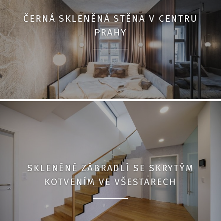
ČERNÁ SKLENĚNÁ STĚNA V CENTRU
PRAHY
SKLENĚNÉ ZÁBRADLÍ SE SKRYTÝM
KOTVENÍM VE VŠESTARECH