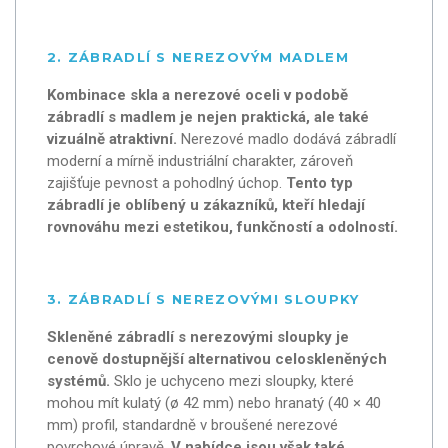
2. ZÁBRADLÍ S NEREZOVÝM MADLEM
Kombinace skla a nerezové oceli v podobě
zábradlí s madlem je nejen praktická, ale také
vizuálně atraktivní.
Nerezové madlo dodává zábradlí
moderní a mírně industriální charakter, zároveň
zajišťuje pevnost a pohodlný úchop.
Tento typ
zábradlí je oblíbený u zákazníků, kteří hledají
rovnováhu mezi estetikou, funkčností a odolností.
3. ZÁBRADLÍ S NEREZOVÝMI SLOUPKY
Skleněné zábradlí s nerezovými sloupky je
cenově dostupnější alternativou celoskleněných
systémů.
Sklo je uchyceno mezi sloupky, které
mohou mít kulatý (ø 42 mm) nebo hranatý (40 × 40
mm) profil, standardně v broušené nerezové
povrchové úpravě.
V nabídce jsou však také