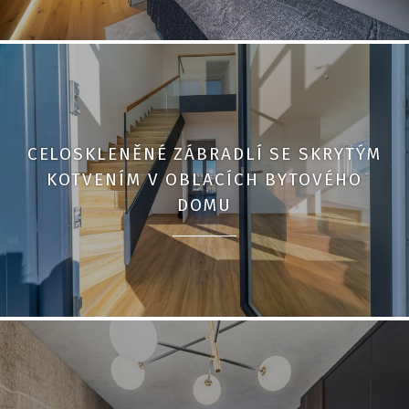
CELOSKLENĚNÉ ZÁBRADLÍ SE SKRYTÝM
KOTVENÍM V OBLACÍCH BYTOVÉHO
DOMU