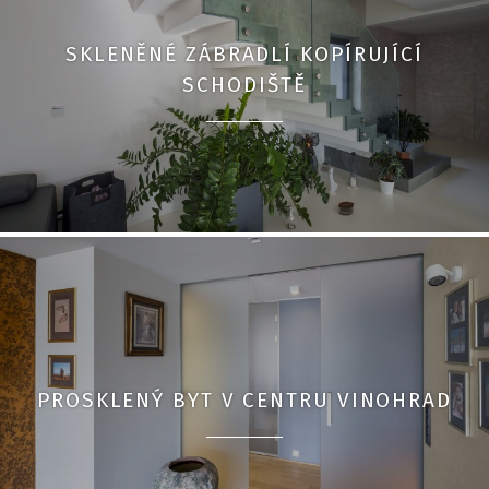
SKLENĚNÉ ZÁBRADLÍ KOPÍRUJÍCÍ
SCHODIŠTĚ
PROSKLENÝ BYT V CENTRU VINOHRAD