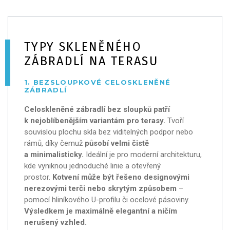
TYPY SKLENĚNÉHO
ZÁBRADLÍ NA TERASU
1. BEZSLOUPKOVÉ CELOSKLENĚNÉ
ZÁBRADLÍ
Celoskleněné zábradlí bez sloupků patří
k nejoblíbenějším variantám pro terasy.
Tvoří
souvislou plochu skla bez viditelných podpor nebo
rámů, díky čemuž
působí velmi čistě
a minimalisticky.
Ideální je pro moderní architekturu,
kde vyniknou jednoduché linie a otevřený
prostor.
Kotvení může být řešeno designovými
nerezovými terči nebo skrytým způsobem
–
pomocí hliníkového U-profilu či ocelové pásoviny.
Výsledkem je maximálně elegantní a ničím
nerušený vzhled.