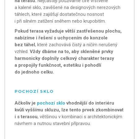
na terasu.
Nejčastěji používáme čiré vrstvené
a kalené sklo, zavěšené na designových nerezových
táhlech, které zajišťují dostatečnou nosnost
i při silném zatížení sněhem nebo krupobitím.
Pokud terasa vyžaduje větší zastřešenou plochu,
nabízíme i řešení s uchycením do konzole
bez táhel
, které zachovává čistý a ničím nerušený
vzhled.
Vždy dbáme na to, aby skleněné prvky
harmonicky doplnily celkový charakter terasy
a propojily funkčnost, estetiku i pohodlí
do jednoho celku.
POCHOZÍ SKLO
Ačkoliv je
pochozí sklo
vhodnější do interiéru
kvůli vyššímu skluzu, lze tento prvek zkombinovat
i s terasou
, většinou v kombinaci s architektonickým
návrhem a nutnou stavební přípravou.