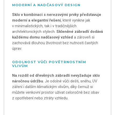
MODERNÍ A NADČASOVÝ DESIGN
Sklo v kombinaci s nerezovými prvky představuje
moderní a elegantní řešení
, které vynikne jak
v minimalistických, tak i v tradičnějších
architektonických stylech.
Skleněné zábradlí dodává
každému domu nadčasový vzhled
a zároveň si
zachovává dlouhou životnost bez nutnosti častých
úprav.
ODOLNOST VŮČI POVĚTRNOSTNÍM
VLIVŮM
Na rozdíl od dřevěných zábradlí nevyžaduje sklo
náročnou údržbu
. Je odolné vůči dešti, sněhu, UV
záření i dalším klimatickým vlivům, díky čemuž si
můžete venkovní prostor užívat celoročně bez obav
z opotřebení nebo ztráty vzhledu.