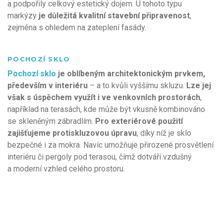
a podpořily celkový estetický dojem. U tohoto typu
markýzy
je důležitá kvalitní stavební připravenost
,
zejména s ohledem na zateplení fasády.
POCHOZÍ SKLO
Pochozí sklo
je oblíbeným architektonickým prvkem,
především v interiéru
– a to kvůli vyššímu skluzu.
Lze jej
však s úspěchem využít i ve venkovních prostorách
,
například na terasách, kde může být vkusně kombinováno
se skleněným zábradlím.
Pro exteriérové použití
zajišťujeme protiskluzovou úpravu
, díky níž je sklo
bezpečné i za mokra. Navíc umožňuje přirozené prosvětlení
interiéru či pergoly pod terasou, čímž dotváří vzdušný
a moderní vzhled celého prostoru.