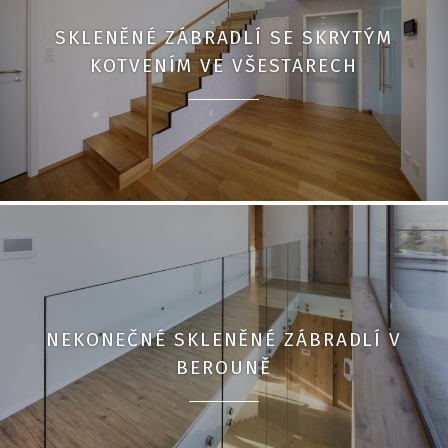
SKLENĚNÉ ZÁBRADLÍ SE SKRYTÝM
KOTVENÍM VE VŠESTARECH
NEKONEČNÉ SKLENĚNÉ ZÁBRADLÍ V
BEROUNĚ