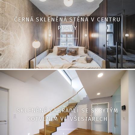
ČERNÁ SKLENĚNÁ STĚNA V CENTRU
PRAHY
SKLENĚNÉ ZÁBRADLÍ SE SKRYTÝM
KOTVENÍM VE VŠESTARECH