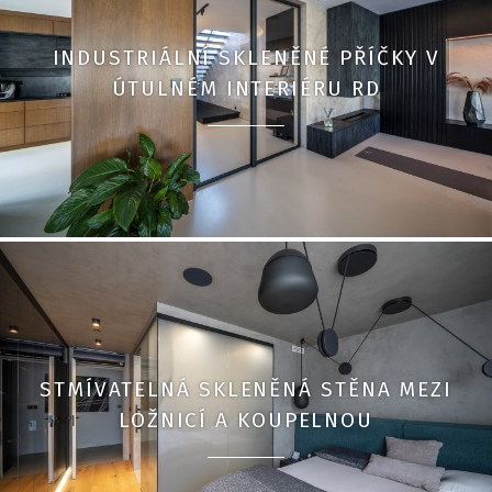
INDUSTRIÁLNÍ SKLENĚNÉ PŘÍČKY V
ÚTULNÉM INTERIÉRU RD
STMÍVATELNÁ SKLENĚNÁ STĚNA MEZI
LOŽNICÍ A KOUPELNOU