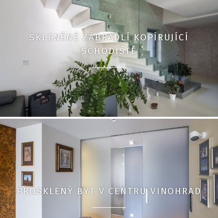
SKLENĚNÉ ZÁBRADLÍ KOPÍRUJÍCÍ
SCHODIŠTĚ
PROSKLENÝ BYT V CENTRU VINOHRAD