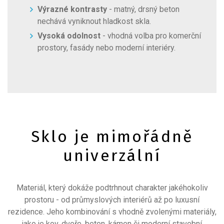
Výrazné kontrasty
- matný, drsný beton
nechává vyniknout hladkost skla.
Vysoká odolnost
- vhodná volba pro komerční
prostory, fasády nebo moderní interiéry.
Sklo je mimořádně
univerzální
Materiál, který dokáže podtrhnout charakter jakéhokoliv
prostoru - od průmyslových interiérů až po luxusní
rezidence. Jeho kombinování s vhodně zvolenými materiály,
jako je kov, dveře, beton, kámen či moderní stavební