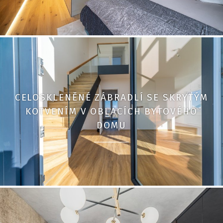
CELOSKLENĚNÉ ZÁBRADLÍ SE SKRYTÝM
KOTVENÍM V OBLACÍCH BYTOVÉHO
DOMU