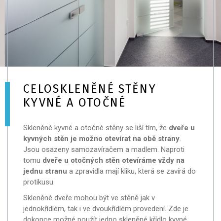
CELOSKLENĚNÉ STĚNY
KYVNÉ A OTOČNÉ
Skleněné kyvné a otočné stěny se liší tím, že
dveře u
kyvných stěn je možno otevírat na obě strany
.
Jsou osazeny samozavíračem a madlem. Naproti
tomu
dveře u otočných stěn otevíráme vždy na
jednu stranu
a zpravidla mají kliku, která se zavírá do
protikusu.
Skleněné dveře mohou být ve stěně jak v
jednokřídlém, tak i ve dvoukřídlém provedení. Zde je
dokonce možné použít jedno skleněné křídlo kyvné