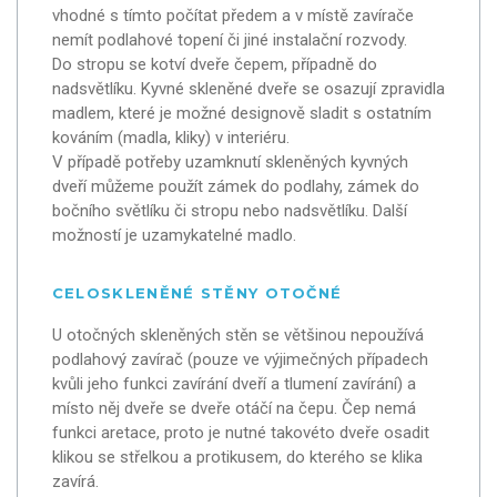
vhodné s tímto počítat předem a v místě zavírače
nemít podlahové topení či jiné instalační rozvody.
Do stropu se kotví dveře čepem, případně do
nadsvětlíku. Kyvné skleněné dveře se osazují zpravidla
madlem, které je možné designově sladit s ostatním
kováním (madla, kliky) v interiéru.
V případě potřeby uzamknutí skleněných kyvných
dveří můžeme použít zámek do podlahy, zámek do
bočního světlíku či stropu nebo nadsvětlíku. Další
možností je uzamykatelné madlo.
CELOSKLENĚNÉ STĚNY OTOČNÉ
U otočných skleněných stěn se většinou nepoužívá
podlahový zavírač (pouze ve výjimečných případech
kvůli jeho funkci zavírání dveří a tlumení zavírání) a
místo něj dveře se dveře otáčí na čepu. Čep nemá
funkci aretace, proto je nutné takovéto dveře osadit
klikou se střelkou a protikusem, do kterého se klika
zavírá.