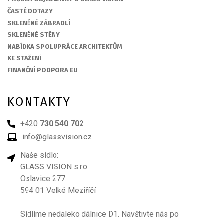
ČASTÉ DOTAZY
SKLENĚNÉ ZÁBRADLÍ
SKLENĚNÉ STĚNY
NABÍDKA SPOLUPRÁCE ARCHITEKTŮM
KE STAŽENÍ
FINANČNÍ PODPORA EU
KONTAKTY
+420
730 540 702
info@glassvision.cz
Naše sídlo:
GLASS VISION s.r.o.
Oslavice 277
594 01 Velké Meziříčí
Sídlíme nedaleko dálnice D1. Navštivte nás po