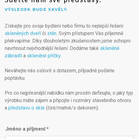
VÝSLEDEK BUDE SKVĚLÝ.
Získejte pro svoje bydlení nebo firmu to nejlepší řešení
skleněných dveří
či
stěn
. Svým přístupem Vás příjemně
překvapíme. Díky dlouholetým zkušenostem jsme schopni
navrhnout nejvhodnější řešení. Dodáme také
skleněné
zábradlí
a
skleněné příčky
.
Neváhejte nás oslovit s dotazem, případně pošlete
poptávku.
Pro co nejpřesnější nabídku nám prosím definujte, o jaký typ
výrobku máte zájem a připojte i rozměry stavebního otvoru
a
představu o skle
(čiré/matné/s dekorem).
Jméno a příjmení *