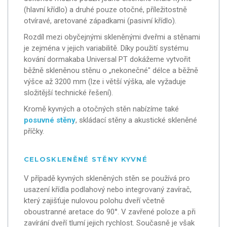
(hlavní křídlo) a druhé pouze otočné, příležitostně
otvíravé, aretované západkami (pasivní křídlo).
Rozdíl mezi obyčejnými skleněnými dveřmi a stěnami
je zejména v jejich variabilitě. Díky použití systému
kování dormakaba Universal PT dokážeme vytvořit
běžně skleněnou stěnu o „nekonečné" délce a běžně
výšce až 3200 mm (lze i větší výška, ale vyžaduje
složitější technické řešení).
Kromě kyvných a otočných stěn nabízíme také
posuvné stěny
, skládací stěny a akustické skleněné
příčky.
CELOSKLENĚNÉ STĚNY KYVNÉ
V případě kyvných skleněných stěn se používá pro
usazení křídla podlahový nebo integrovaný zavírač,
který zajišťuje nulovou polohu dveří včetně
oboustranné aretace do 90°. V zavřené poloze a při
zavírání dveří tlumí jejich rychlost. Současně je však