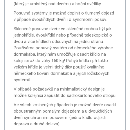
(který je umístěný nad dveřmi) a boční světlíky.
Posuvné systémy je možné doplnit o tlumený dojezd
v případě dvoukřídlých dveří i o synchronní posuv.
Skleněné posuvné dveře ve skleněné mohou být jak
jednokřídlé, dvoukřídlé nebo případně teleskopické o
dvou a více křídlech odsuvných na jednu stranu.
Používáme posuvný systém od německého výrobce
dormakaba, který nám umožňuje osadit křídlo na
kolejnici až do váhy 150 kg! Pohyb křídla i při takto
velkém křídle je velmi tichý díky použití kvalitního
německého kování dormakaba a jejich ložiskových
systémů.
V případě požadavků na minimalistický design je
možné kolejnici zapustit do sádrokartonového stropu.
Ve všech zmíněných případech je možné dveře osadit
oboustranným pomalým dojezdem a u dvoukřídlých
dveří synchronním posuvem. (jedno křídlo odjíždí
doprava a druhé doleva).