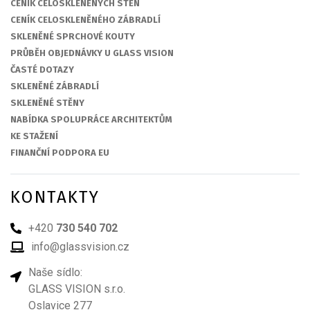
CENÍK CELOSKLENĚNÝCH STĚN
CENÍK CELOSKLENĚNÉHO ZÁBRADLÍ
SKLENĚNÉ SPRCHOVÉ KOUTY
PRŮBĚH OBJEDNÁVKY U GLASS VISION
ČASTÉ DOTAZY
SKLENĚNÉ ZÁBRADLÍ
SKLENĚNÉ STĚNY
NABÍDKA SPOLUPRÁCE ARCHITEKTŮM
KE STAŽENÍ
FINANČNÍ PODPORA EU
KONTAKTY
+420
730 540 702
info@glassvision.cz
Naše sídlo:
GLASS VISION s.r.o.
Oslavice 277