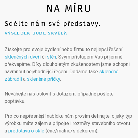
NA MÍRU
Sdělte nám své představy.
VÝSLEDEK BUDE SKVĚLÝ.
Získejte pro svoje bydlení nebo firmu to nejlepší řešení
skleněných dveří
či
stěn
. Svým přístupem Vás příjemně
překvapíme. Díky dlouholetým zkušenostem jsme schopni
navrhnout nejvhodnější řešení. Dodáme také
skleněné
zábradlí
a
skleněné příčky
.
Neváhejte nás oslovit s dotazem, případně pošlete
poptávku.
Pro co nejpřesnější nabídku nám prosím definujte, o jaký typ
výrobku máte zájem a připojte i rozměry stavebního otvoru
a
představu o skle
(čiré/matné/s dekorem).